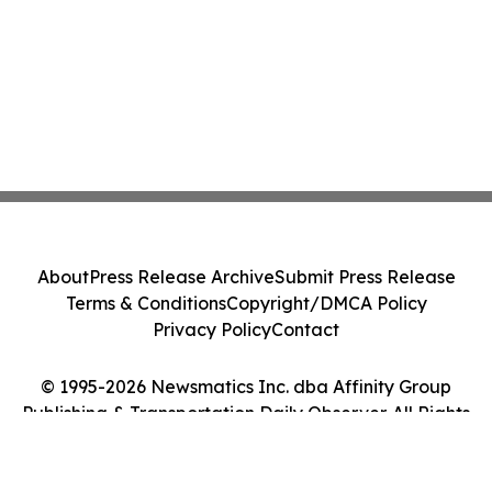
About
Press Release Archive
Submit Press Release
Terms & Conditions
Copyright/DMCA Policy
Privacy Policy
Contact
© 1995-2026 Newsmatics Inc. dba Affinity Group
Publishing & Transportation Daily Observer. All Rights
Reserved.
Cookie Settings / Your Privacy Choices